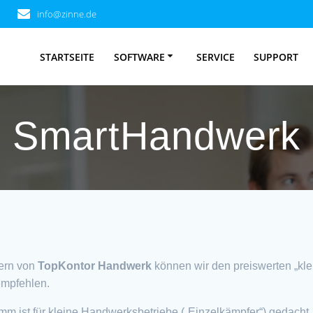
info@zinne.de
STARTSEITE
SOFTWARE
SERVICE
SUPPORT
SmartHandwerk
ern von
TopKontor Handwerk
können wir den preiswerten „kl
empfehlen.
m ist für kleine Handwerksbetriebe („Einzelkämpfer“) gedacht,