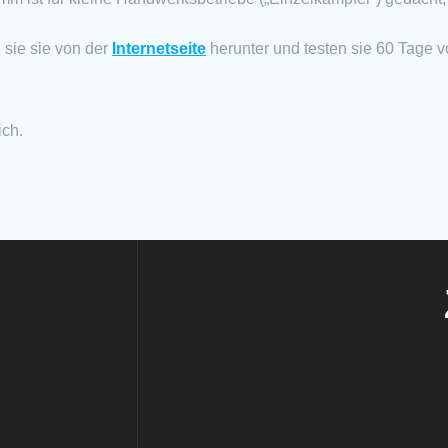
 sie sie von der
Internetseite
herunter und testen sie 60 Tage 
ich.