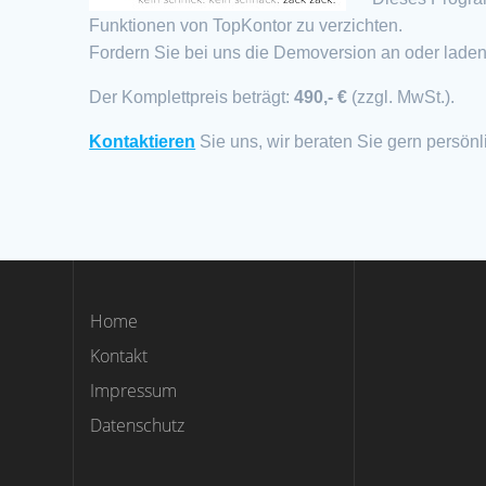
Funktionen von TopKontor zu verzichten.
Fordern Sie bei uns die Demoversion an oder laden
Der Komplettpreis beträgt:
490,- €
(zzgl. MwSt.).
Kontaktieren
Sie uns, wir beraten Sie gern persönl
Home
Kontakt
Impressum
Datenschutz