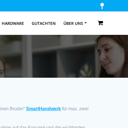
HARDWARE
GUTACHTEN
ÜBER UNS
einen Bruder“
SmartHandwerk
für max. zwei
 ohne auf das Konzept und die wichtigsten